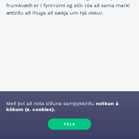
frumkvæði er í fyrirrúmi og allir róa að sama marki
ættirðu að íhuga að sækja um hjá okkur.
Með því að nota síðuna samþykkirðu
notkun á
kökum (e. cookies).
Höfundarréttur
©
2026
Knúið af
50skills
FELA