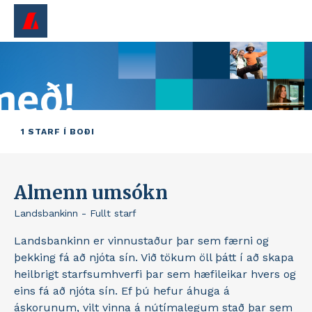
1 STARF Í BOÐI
Almenn umsókn
Landsbankinn - Fullt starf
Landsbankinn er vinnustaður þar sem færni og
þekking fá að njóta sín. Við tökum öll þátt í að skapa
heilbrigt starfsumhverfi þar sem hæfileikar hvers og
eins fá að njóta sín. Ef þú hefur áhuga á
áskorunum, vilt vinna á nútímalegum stað þar sem