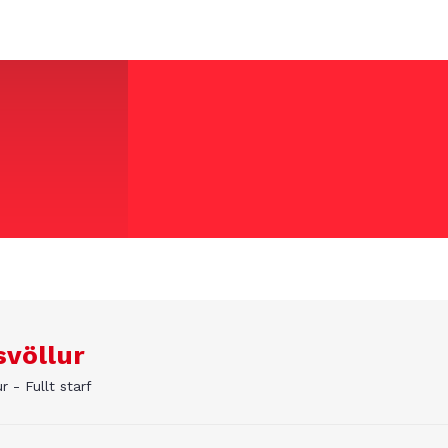
svöllur
r - Fullt starf