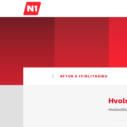
AFTUR Á YFIRLITSSÍÐU
Hvol
Hvolsvöllu