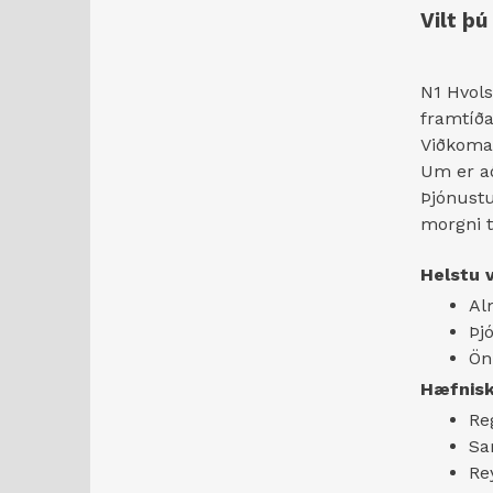
Vilt þú
N1 Hvolsv
framtíða
Viðkoman
Um er að
Þjónustu
morgni ti
Helstu v
Al
Þj
Ön
Hæfnisk
Re
Sa
Re