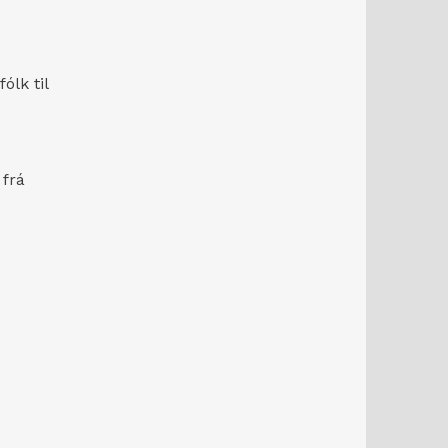
ólk til
 frá