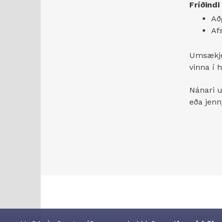
Fríðindi 
Að
Af
Umsækjen
vinna í 
Nánari u
eða jenn