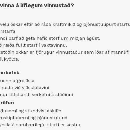
 vinna á líflegum vinnustað?
elli óskar eftir að ráða kraftmikið og þjónustulipurt starfsf
rstarfa.
di þarf að geta hafið störf um miðjan ágúst.
 ræða fullt starf í vaktavinnu.
stöðin okkar er fjörugur vinnustaður sem iðar af mannlífi
l kvölds.
erkefni:
menn afgreiðsla
ónusta við viðskiptavini
nur tilfallandi verkefni á stöðinni
röfur:
glusemi og stundvísi áskilin
mskiptafærni og þjónustulund
ynsla á sambærilegu starfi er kostur