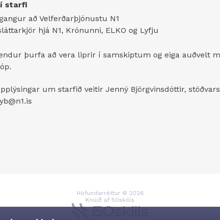
í starfi
gangur að Velferðarþjónustu N1
sláttarkjör hjá N1, Krónunni, ELKO og Lyfju
dur þurfa að vera liprir í samskiptum og eiga auðvelt 
hóp.
pplýsingar um starfið veitir Jenný Björgvinsdóttir, stöðvarst
yb@n1.is
Höfundarréttur
©
2026
Knúið af
50skills