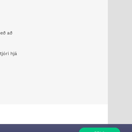
með að
jóri hjá