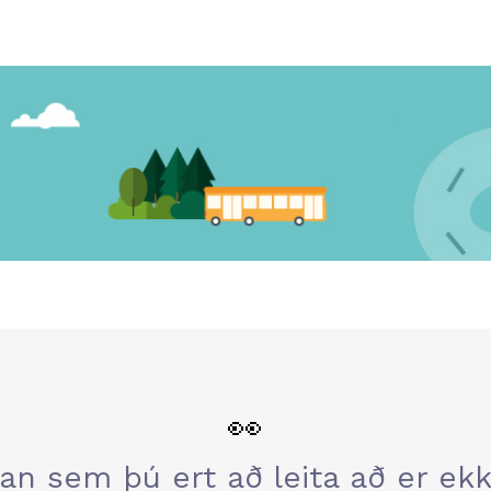
👀
an sem þú ert að leita að er ekki