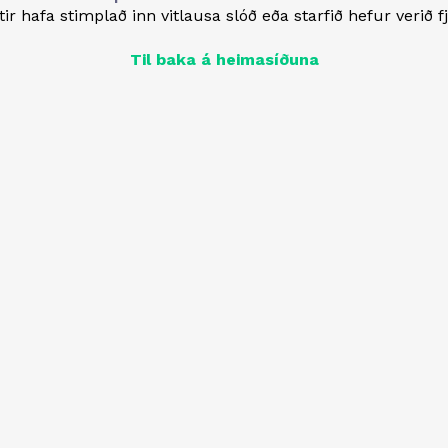
ir hafa stimplað inn vitlausa slóð eða starfið hefur verið f
Til baka á heimasíðuna