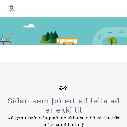
👀
Síðan sem þú ert að leita að
er ekki til
Þú gætir hafa stimplað inn vitlausa slóð eða starfið
hefur verið fjarlægt