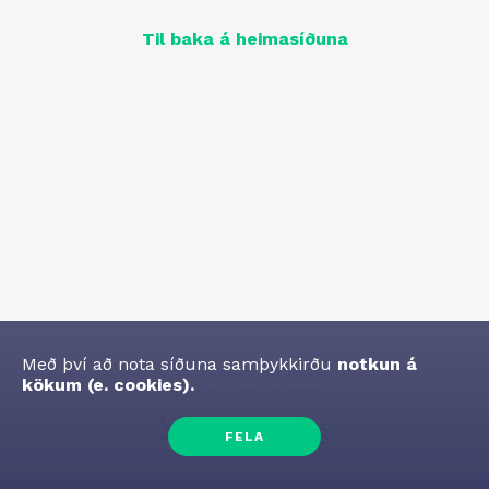
Til baka á heimasíðuna
Með því að nota síðuna samþykkirðu
notkun á
kökum (e. cookies).
Höfundarréttur
©
2026
Knúið af
50skills
FELA