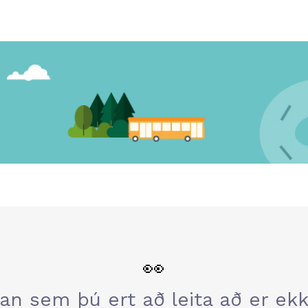
👀
an sem þú ert að leita að er ekki