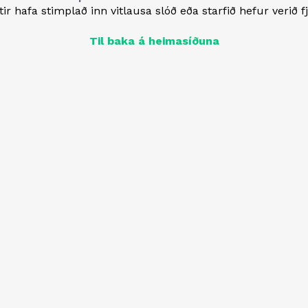
ir hafa stimplað inn vitlausa slóð eða starfið hefur verið f
Til baka á heimasíðuna