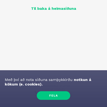
Til baka á heimasíðuna
Með því að nota síðuna samþykkirðu
notkun á
kökum (e. cookies).
Höfundarréttur
©
2026
Knúið af
50skills
FELA