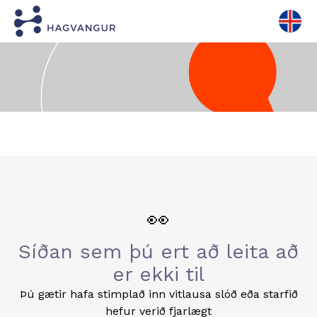
👀
Síðan sem þú ert að leita að
er ekki til
Þú gætir hafa stimplað inn vitlausa slóð eða starfið
hefur verið fjarlægt