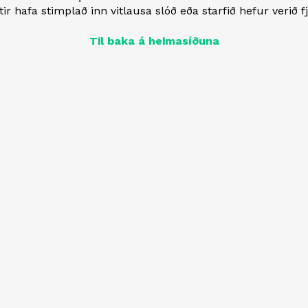
ir hafa stimplað inn vitlausa slóð eða starfið hefur verið f
Til baka á heimasíðuna