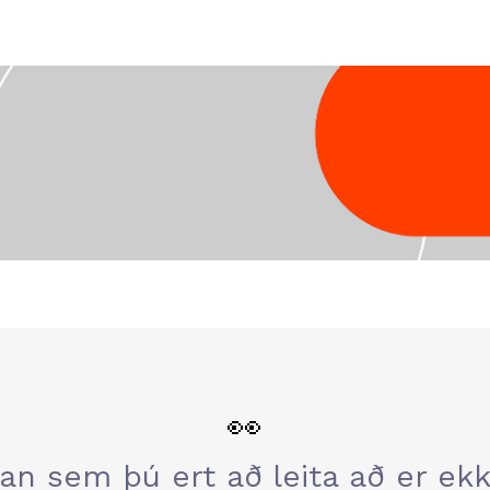
👀
an sem þú ert að leita að er ekki