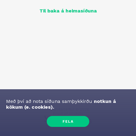
Til baka á heimasíðuna
Með því að nota síðuna samþykkirðu
notkun á
kökum (e. cookies).
Höfundarréttur
©
2026
Knúið af
50skills
FELA