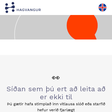
👀
Síðan sem þú ert að leita að
er ekki til
Þú gætir hafa stimplað inn vitlausa slóð eða starfið
hefur verið fjarlægt