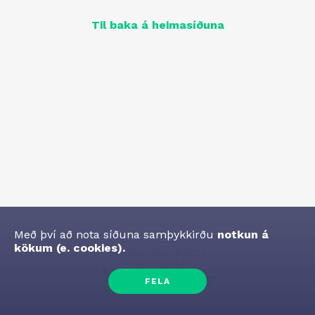
Til baka á heimasíðuna
Með því að nota síðuna samþykkirðu
notkun á
kökum (e. cookies).
Höfundarréttur
©
2026
Knúið af
50skills
FELA