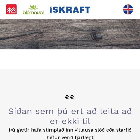
👀
Síðan sem þú ert að leita að
er ekki til
Þú gætir hafa stimplað inn vitlausa slóð eða starfið
hefur verið fjarlægt