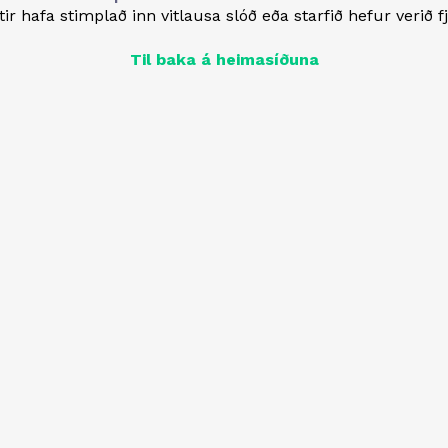
ir hafa stimplað inn vitlausa slóð eða starfið hefur verið f
Til baka á heimasíðuna