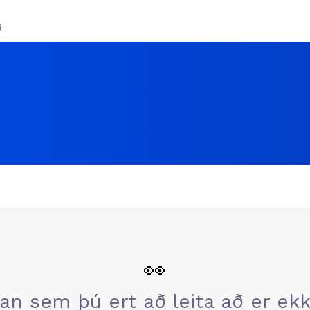
👀
an sem þú ert að leita að er ekki