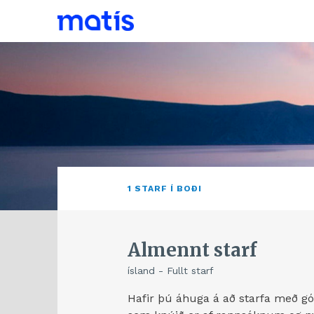
1 STARF Í BOÐI
Almennt starf
ísland - Fullt starf
Hafir þú áhuga á að starfa með góð