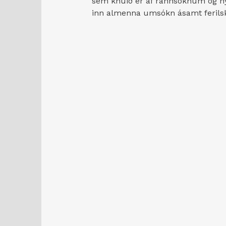
sem knúið er af rannsóknum og nýs
inn almenna umsókn ásamt feril