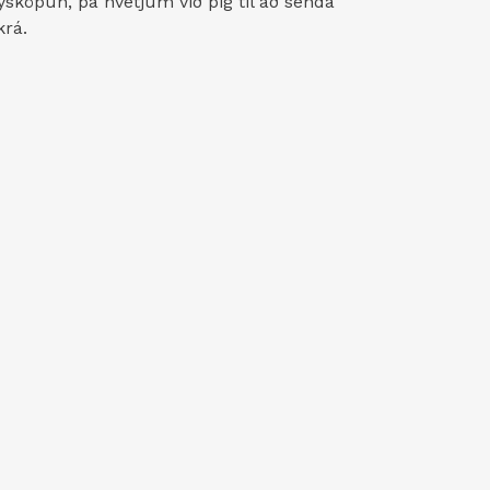
köpun, þá hvetjum við þig til að senda
skrá.