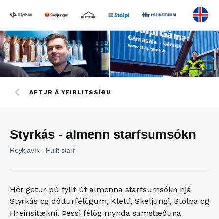
AFTUR Á YFIRLITSSÍÐU
Styrkás - almenn starfsumsókn
Reykjavík - Fullt starf
Hér getur þú fyllt út almenna starfsumsókn hjá
Styrkás og dótturfélögum, Kletti, Skeljungi, Stólpa og
Hreinsitækni. Þessi félög mynda samstæðuna