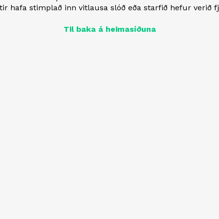
ir hafa stimplað inn vitlausa slóð eða starfið hefur verið f
Til baka á heimasíðuna