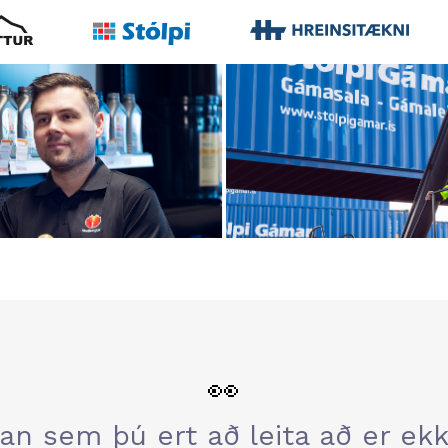
👀
an sem þú ert að leita að er ekki