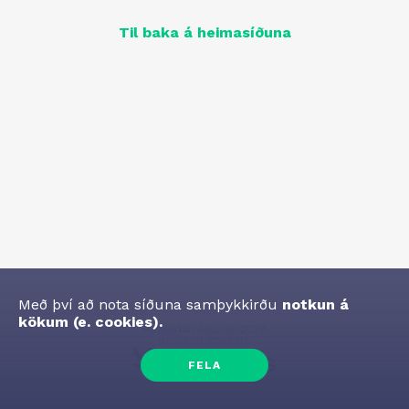
Til baka á heimasíðuna
Með því að nota síðuna samþykkirðu
notkun á
kökum (e. cookies).
Höfundarréttur
©
2026
Knúið af
50skills
FELA