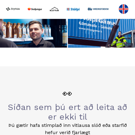
👀
Síðan sem þú ert að leita að
er ekki til
Þú gætir hafa stimplað inn vitlausa slóð eða starfið
hefur verið fjarlægt