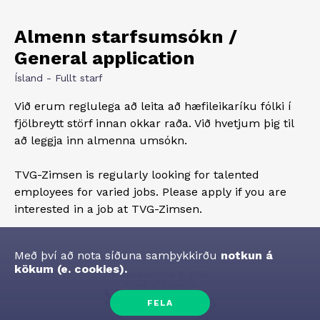
Almenn starfsumsókn /
General application
Ísland - Fullt starf
Við erum reglulega að leita að hæfileikaríku fólki í
fjölbreytt störf innan okkar raða. Við hvetjum þig til
að leggja inn almenna umsókn.
TVG-Zimsen is regularly looking for talented
employees for varied jobs. Please apply if you are
interested in a job at TVG-Zimsen.
Með því að nota síðuna samþykkirðu
notkun á
kökum (e. cookies).
Höfundarréttur
©
2026
Knúið af
50skills
FELA