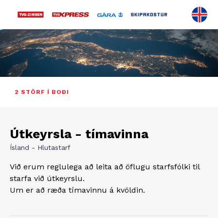
2 STÖRF Í BOÐI
Útkeyrsla - tímavinna
Ísland - Hlutastarf
Við erum reglulega að leita að öflugu starfsfólki til
starfa við útkeyrslu.
Um er að ræða tímavinnu á kvöldin.